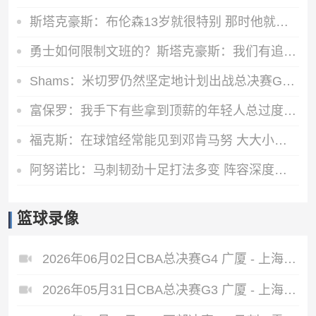
斯塔克豪斯：布伦森13岁就很特别 那时他就会侧步创造空间
勇士如何限制文班的？斯塔克豪斯：我们有追梦 纽约可用小个防他
Shams：米切罗仍然坚定地计划出战总决赛G1 他是在自己家中受伤的
富保罗：我手下有些拿到顶薪的年轻人总过度消费 但这钱不经花
福克斯：在球馆经常能见到邓肯马努 大大小小问题都能请教他们
阿努诺比：马刺韧劲十足打法多变 阵容深度很棒能持续提速
篮球录像
2026年06月02日CBA总决赛G4 广厦 - 上海 全场录像
2026年05月31日CBA总决赛G3 广厦 - 上海 全场录像