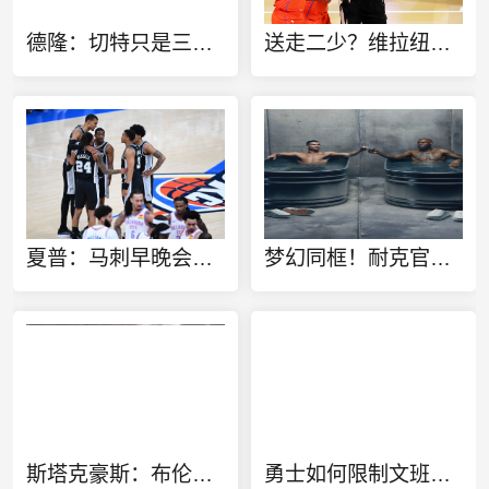
德隆：切特只是三当家 若能换字母哥雷霆GM肯定会送走他
送走二少？维拉纽瓦：雷霆该用切特+多特+杰伦威去换字母哥
夏普：马刺早晚会送走福克斯 哈珀太强了不能总让他打替补
梦幻同框！耐克官方晒詹姆斯C罗同泡冰水浴广告：定义伟大
斯塔克豪斯：布伦森13岁就很特别 那时他就会侧步创造空间
勇士如何限制文班的？斯塔克豪斯：我们有追梦 纽约可用小个防他