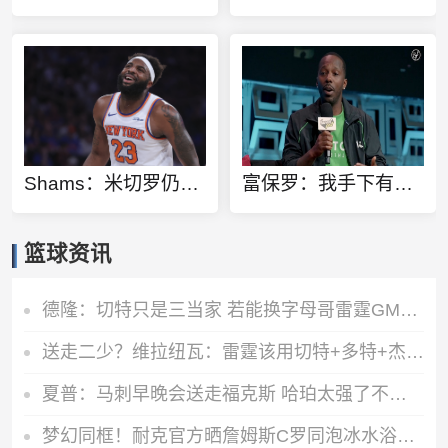
Shams：米切罗仍然坚定地计划出战总决赛G1 他是在自己家中受伤的
富保罗：我手下有些拿到顶薪的年轻人总过度消费 但这钱不经花
篮球资讯
德隆：切特只是三当家 若能换字母哥雷霆GM肯定会送走他
送走二少？维拉纽瓦：雷霆该用切特+多特+杰伦威去换字母哥
夏普：马刺早晚会送走福克斯 哈珀太强了不能总让他打替补
梦幻同框！耐克官方晒詹姆斯C罗同泡冰水浴广告：定义伟大