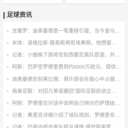
足球资讯
龙塞罗：迪奥曼德是一笔重磅引援，当今皇马坐拥世界独一档攻击线
米体：道格拉斯·路易斯再拒埃弗顿，他想留队 但俱乐部尚未敲定
记者：小蜘蛛下周将告知西蒙尼离队愿望，并希望得到理解和帮助
阿斯：巴萨签罗德里费用约6000万欧元，提供4年税前3000万欧合同
迪奥曼德告别莱比锡：俱乐部会在我心中占据特殊位置，感谢所有
南美足联：对因凡蒂诺撤回“国际足联前进企业计划”提案表示欢迎
阿斯：罗德里在对话中说明自己倾向巴萨理由，皇马对此理解＆祝好
记者：弗里克详细介绍了球队规划，罗德里非常认可并选择加盟巴萨
记者：巴萨内部态度乐观且谨慎 感觉距离罗德里转会完成更近了