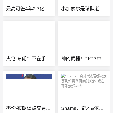
最高可签4年2.7亿！美记：尼克斯队预计不会给唐斯提供全额顶薪
小加索尔是球队老板！三届扣篮王麦克朗加盟西班牙赫罗纳俱乐部
杰伦·布朗：不在乎MVP或FMVP奖项 除了总冠军没任何东西能打动我
神的武器！2K27中距离投篮能力值前十：SGA一枝独秀 KD并列第三
杰伦·布朗谈被交易：现在还在消化这个结果 我在波士顿待了10年
Shams：奇才&浓眉都决定等到新赛季再商讨续约 或在开季20场左右