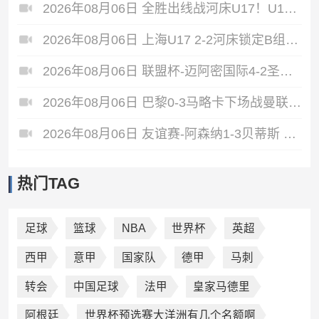
2026年08月06日 全胜出线战河床U17！U17国足2-1十人药厂U17 赵松源登场1分钟传射
2026年08月06日 上海U17 2-2河床锁定B组第1 吕孟洋点射阿布力米破门 将战A组第2
2026年08月06日 联盟杯-迈阿密国际4-2圣路易斯 梅西2射1传 阿伦助攻戴帽
2026年08月06日 巴黎0-3马略卡下场战曼联 巴黎全场控球近6成+8射3正未果
2026年08月06日 友谊赛-阿森纳1-3贝蒂斯 因卡皮耶破门难救主 福纳尔斯1射2传
热门TAG
足球
篮球
NBA
世界杯
英超
西甲
意甲
国家队
德甲
马刺
转会
中国足球
法甲
皇家马德里
阿根廷
世界杯预选赛大洋洲有几个名额啊