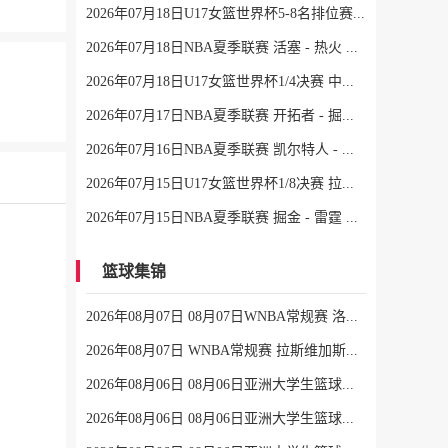
2026年07月18日U17女篮世界杯5-8名排位赛 斯洛文尼亚U17女篮 - 中国U17女篮 全场录像
2026年07月18日NBA夏季联赛 活塞 - 热火 全场录像
2026年07月18日U17女篮世界杯1/4决赛 中国U17女篮 - 加拿大U17女篮 录像
2026年07月17日NBA夏季联赛 开拓者 - 掘金 全场录像
2026年07月16日NBA夏季联赛 凯尔特人 - 国王 全场录像
2026年07月15日U17女篮世界杯1/8决赛 拉脱维亚U17女篮 - 中国U17女篮 录像
2026年07月15日NBA夏季联赛 掘金 - 雷霆 全场录像
篮球集锦
2026年08月07日 08月07日WNBA常规赛 洛杉矶火花 89 - 82 明尼苏达山猫 全场集锦
2026年08月07日 WNBA常规赛 拉斯维加斯王牌 86 - 84 印第安纳狂热 全场集锦
2026年08月06日 08月06日亚洲大学生篮球联赛8强赛 清华大学 85 - 81 菲律宾大学 集锦
2026年08月06日 08月06日亚洲大学生篮球联赛8强赛 早稻田大学 78 - 71 高丽大学 集锦