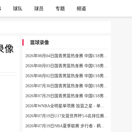
事
球队
球员
专题
频道
篮球录像
场录像
2026年08月04日国青男篮热身赛 中国U18男篮 - 加拿大大卫·安篮球学院 全场录像
2026年08月03日国青男篮热身赛 中国U18男篮 - 韩国东国大学 全场录像
2026年08月02日国青男篮热身赛 中国U18男篮 - 纽纳华丁闪电队 全场录像
2026年07月30日国青男篮热身赛 中国U18男篮 - 大卫·安篮球学院 全场录像
2026年07月29日国青男篮热身赛 中国U18男篮 - 纽纳华丁闪电队 全场录像
2026年WNBA全明星单项赛 投篮之星 - 单项赛 全场录像
2026年07月19日U17女篮世界杯5-6名排位赛 中国U17女篮 - 新西兰U17女篮 全场录像
2026年07月19日NBA夏季联赛 步行者 - 鹈鹕 全场录像