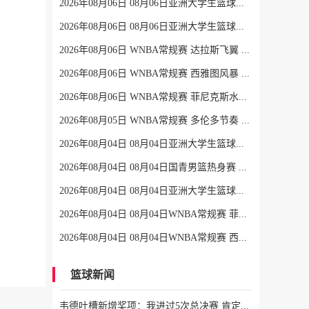
2026年08月06日 08月06日亚洲大学生篮球联赛8强赛 北京大学 77 - 79 上海交通大学 集锦
2026年08月06日 08月06日亚洲大学生篮球联赛8强赛 延世大学 67 - 72 政治大学 集锦
2026年08月06日 WNBA常规赛 达拉斯飞翼 92 - 96 华盛顿神秘人 全场集锦
2026年08月06日 WNBA常规赛 西雅图风暴 86 - 92 纽约自由人 全场集锦
2026年08月06日 WNBA常规赛 菲尼克斯水星 82 - 96 亚特兰大梦想 全场集锦
2026年08月05日 WNBA常规赛 多伦多节奏 81 - 92 金州女武神 全场集锦
2026年08月04日 08月04日亚洲大学生篮球联赛小组赛 延世大学 82 - 83 北京大学 集锦
2026年08月04日 08月04日国青男篮热身赛 中国U18男篮 94 - 85 加拿大大卫·安篮球学院 集锦
2026年08月04日 08月04日亚洲大学生篮球联赛小组赛 早稻田大学 71 - 86 清华大学 集锦
2026年08月04日 08月04日WNBA常规赛 菲尼克斯水星106-101芝加哥天空 全场集锦
2026年08月04日 08月04日WNBA常规赛 西雅图风暴83-95纽约自由人 全场集锦
篮球新闻
韦德吐槽新增奖项：我进过5次总决赛 肯定能拿一两个东决MVP