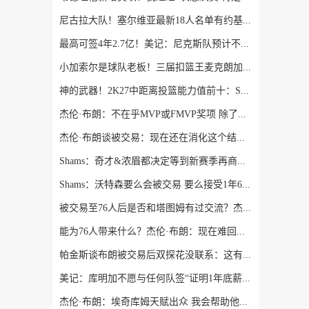
尼古拉大队！塞尔维亚最新18人名单有约基奇/约维奇等7个叫尼古拉
最高可签4年2.7亿！美记：尼克斯队预计不会给唐斯提供全额顶薪
小加索尔是球队老板！三届扣篮王麦克朗加盟西班牙赫罗纳俱乐部
神的武器！2K27中距离投篮能力值前十：SGA一枝独秀 KD并列第三
杰伦·布朗：不在乎MVP或FMVP奖项 除了总冠军没任何东西能打动我
杰伦·布朗谈被交易：现在还在消化这个结果 我在波士顿待了10年
Shams：奇才&浓眉都决定等到新赛季再商讨续约 或在开季20场左右
Shams：沃特森要么会被交易 要么接受1年650万的资质报价留队
被交易至76人后是否和塔图姆有过交流？杰伦·布朗：没怎么聊过
能为76人带来什么？杰伦·布朗：现在难回答 我能保证的是做自己
帕金斯谈布朗被交易后双探花没联系：这有啥惊讶？他们场外没私交
美记：库明加不愿与任何队签“证明1年底薪” 湖人仍是热门下家
杰伦·布朗：埃奇库姆天赋出众 我会帮助他取得成长