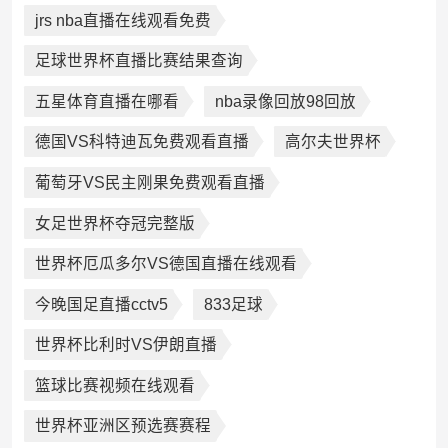
jrs nba直播在线观看免费
足球世界杯直播比赛结果查询
五星体育直播在哪看
nba录像回放98回放
德国VS科特迪瓦免费观看直播
高尔夫世界杯
葡萄牙VS民主刚果免费观看直播
女足世界杯夺冠完整版
世界杯厄瓜多尔VS德国直播在线观看
今晚国足直播cctv5
833足球
世界杯比利时VS伊朗直播
篮球比赛视频在线观看
世界杯亚洲区预选赛赛程