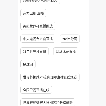
360直播奇才vs凯尔特人
东方卫视 直播
英超世界杯直播回放
中央电视台五套直播
nba比分网
21年世界杯直播
网球比赛直播
探球网
世界杯挪威VS塞内加尔直播在线观看
全国卫视直播在线
世界杯预选赛大洋洲区积分榜最新