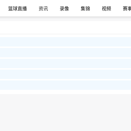
篮球直播
资讯
录像
集锦
视频
赛