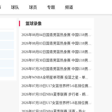
事
球队
球员
专题
频道
篮球录像
2026年08月04日国青男篮热身赛 中国U18男篮 - 加拿大大卫·安篮球学院 全场录像
2026年08月03日国青男篮热身赛 中国U18男篮 - 韩国东国大学 全场录像
2026年08月02日国青男篮热身赛 中国U18男篮 - 纽纳华丁闪电队 全场录像
2026年07月30日国青男篮热身赛 中国U18男篮 - 大卫·安篮球学院 全场录像
2026年07月29日国青男篮热身赛 中国U18男篮 - 纽纳华丁闪电队 全场录像
2026年WNBA全明星单项赛 投篮之星 - 单项赛 全场录像
2026年07月19日U17女篮世界杯5-6名排位赛 中国U17女篮 - 新西兰U17女篮 全场录像
2026年07月19日NBA夏季联赛 步行者 - 鹈鹕 全场录像
2026年07月18日U17女篮世界杯5-8名排位赛 斯洛文尼亚U17女篮 - 中国U17女篮 全场录像
2026年07月18日NBA夏季联赛 活塞 - 热火 全场录像