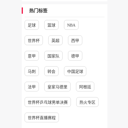
热门标签
足球
篮球
NBA
世界杯
英超
西甲
意甲
国家队
德甲
马刺
转会
中国足球
法甲
皇家马德里
阿根廷
世界杯乒乓球男单决赛
热火专区
世界杯直播赛程