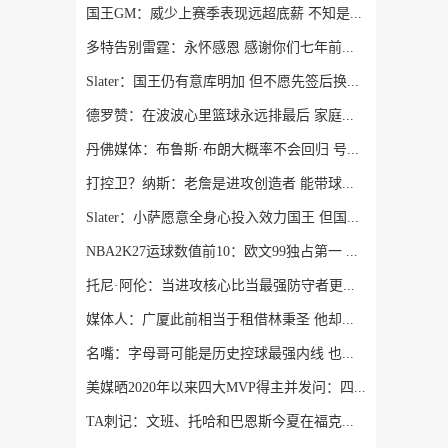
国王GM：威少上赛季表现远超底薪 不知是否愿意回归扮演更小角色
多特告别雷霆：永怀感恩 感谢你们七年前给默默无闻的我一次机会
Slater：国王仍有意库明加 但不愿先签后换只能提供底薪 谈判停滞
德罗赞：在波波心里篮球永远排最后 家庭和其他一切都在篮球之前
丹佛媒体：布鲁斯·布朗大概率不会回归 号码被穿&球队总薪资过高
打控卫？纳斯：老詹是进攻创造者 能带球过半场并为队友创造机会
Slater：小萨愿意全身心投入效力国王 但国王未考虑给他提供新约
NBA2K27运球数值前10：欧文99独占第一 库里97 布伦森&SGA96
托尼·阿伦：当进攻核心比当最强防守者更难 因为大家一直研究你
媒体人：广厦此前相当于租借林秉圣 他却能以非自由身参加CBA选秀
名嘴：字母哥可能是历史控球最强内线 也是历史最强突破型大个子
美媒晒2020年以来四大MVP得主并发问：四位MVP留二裁二怎么选？
TA刺记：文班、托哈和巴恩斯今夏在福克斯家里的健身房训练