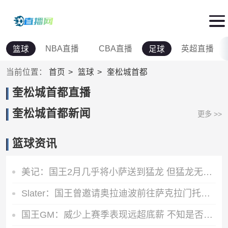
NBA直播
CBA直播
英超直播
篮球
足球
当前位置：
首页
篮球
奎松城首都
奎松城首都直播
奎松城首都新闻
更多 >>
篮球资讯
美记：国王2月几乎将小萨送到猛龙 但猛龙无法清理珀尔特尔而告吹
Slater：国王曾邀请奥拉迪波前往萨克拉门托单独试训
国王GM：威少上赛季表现远超底薪 不知是否愿意回归扮演更小角色