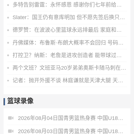
多特告别雷霆：永怀感恩 感谢你们七年前给默默无闻的我一次机会
Slater：国王仍有意库明加 但不愿先签后换只能提供底薪 谈判停滞
德罗赞：在波波心里篮球永远排最后 家庭和其他一切都在篮球之前
丹佛媒体：布鲁斯·布朗大概率不会回归 号码被穿&球队总薪资过高
打控卫？纳斯：老詹是进攻创造者 能带球过半场并为队友创造机会
两个文班？文班亚马20岁弟弟奥斯卡随马刺在巴黎参加训练
记者：抛开外援不谈 林庭谦就是天津大腿 天津新赛季有点难
篮球录像
2026年08月04日国青男篮热身赛 中国U18男篮 - 加拿大大卫·安篮球学院 全场录像
2026年08月03日国青男篮热身赛 中国U18男篮 - 韩国东国大学 全场录像