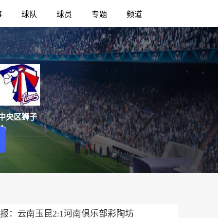
事
球队
球员
专题
频道
中央区狮子
会
报：云南玉昆2:1河南俱乐部彩陶坊