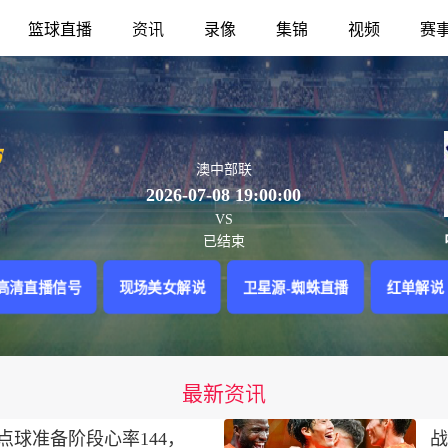
篮球直播
资讯
录像
集锦
视频
赛
澳中部联
2026-07-08 19:00:00
VS
已结束
高清直播信号
现场美女解说
卫星源-蜘蛛直播
红单解说
最新资讯
点球准备阶段心率144，
战