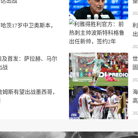
马达出战
整
20
哈茨17岁中卫奥斯本，
利
出
20
s埃及首发：萨拉赫、马尔
世
出战
固
20
詹姆斯有望出战墨西哥，
海
利
高
20