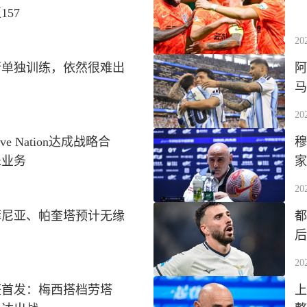
57
20
行单独训练，依然很难出
阿
马
20
e Nation达成战略合
穆
乐业务
家
20
菲尼亚、帕奎塔预计无缘
都
后
20
整首发：梅西搭档劳塔
上