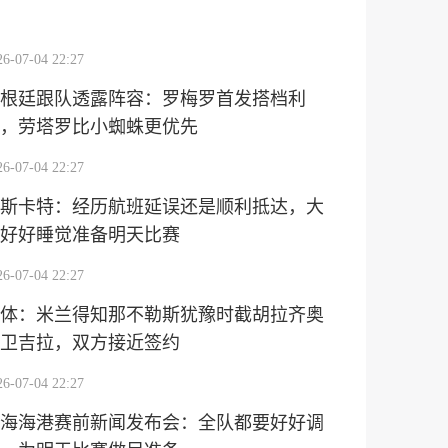
26-07-04 22:27
根廷跟队透露阵容：罗梅罗首发搭档利
，劳塔罗比小蜘蛛更优先
26-07-04 22:27
斯卡特：经历航班延误还是顺利抵达，大
好好睡觉准备明天比赛
26-07-04 22:27
体：米兰得知那不勒斯犹豫时截胡拉齐奥
卫吉拉，双方接近签约
26-07-04 22:27
海海港赛前新闻发布会：全队都要好好调