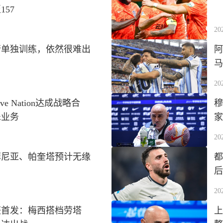
57
20
行单独训练，依然很难出
阿
马
20
e Nation达成战略合
穆
乐业务
家
20
菲尼亚、帕奎塔预计无缘
都
后
20
整首发：梅西搭档劳塔
上