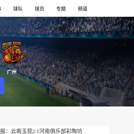
事
球队
球员
专题
频道
广州
报：云南玉昆2:1河南俱乐部彩陶坊