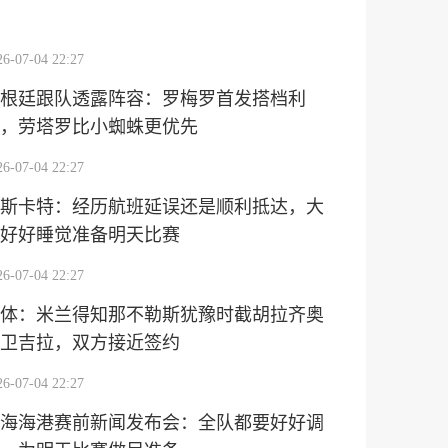
26-07-04 22:27
根廷跟队透露阵容：罗梅罗首发搭档利
，劳塔罗比小蜘蛛更优先
26-07-04 22:27
斯卡特：经历航班延误还是顺利抵达，大
好好睡觉准备明天比赛
26-07-04 22:27
体：米兰得知那不勒斯犹豫时截胡拉齐奥
卫吉拉，双方接近签约
26-07-04 22:27
海海港赛前新闻发布会：全队都要好好调