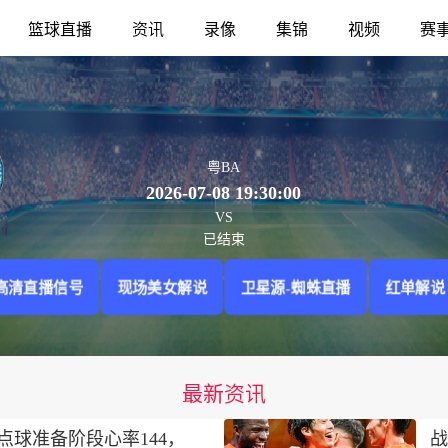
篮球直播
资讯
录像
集锦
视频
赛
粤BA
2026-07-08 19:30:00
VS
已结束
高清直播信号
现场美女解说
卫星源-蜘蛛直播
红单解说
最新资讯
点球准备阶段心率144，
战