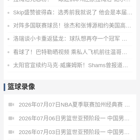
Skip盛赞彼得森：选秀前我就说了 他会是本届最强球员
对阵多国联赛球员！徐杰和张博源相约美国高质量野球局
洛瑞谈小卡重返猛龙：球队想再夺一个冠军 这一切都将从小卡开始
看球了！巴特勒晒视频 乘私人飞机前往温哥华观战哥伦比亚VS瑞士
太阳官宣续约马克·威廉姆斯！Shams曾报道其合同为3年3800万美元
篮球录像
2026年07月07日NBA夏季联赛加州经典赛 热火 - 勇士 全场录像
2026年07月06日男篮世亚预阶段一 中国男篮 - 中国台北男篮 全场录像
2026年07月03日男篮世亚预阶段一 中国男篮 - 日本男篮 全场录像