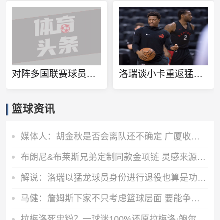
对阵多国联赛球员！徐杰和张博源相约美国高质量野球局
洛瑞谈小卡重返猛龙：球队想再夺一个冠军 这一切都将从小卡开始
篮球资讯
媒体人：胡金秋是否会离队还不确定 广厦收到一些报价 且金额不低
布朗尼&布莱斯兄弟定制同款金项链 灵感来源于兄弟之情
解说：洛瑞以猛龙球员身份进行退役也算是功成身退、落叶归根了
马健：詹姆斯下家不只考虑篮球层面 要能争冠&薪资合适&跟老板熟
拉梅洛死忠粉？一球迷100%还原拉梅洛·鲍尔的满背纹身