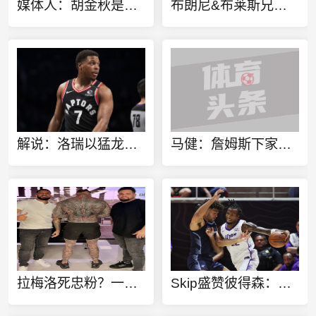
媒体人：胡金秋是否会离队还不确定 广厦收到一些报价 且金额不低
布朗尼&布莱斯兄弟定制同款金项链 灵感来源于兄弟之情
解说：洛瑞以猛龙球员身份进行退役也算是功成身退、落叶归根了
马健：詹姆斯下家不只考虑篮球层面 要能争冠&薪资合适&跟老板熟
拉梅洛死忠粉？一球迷100%还原拉梅洛·鲍尔的满背纹身
Skip盛赞彼得森：选秀前我就说了 他会是本届最强球员