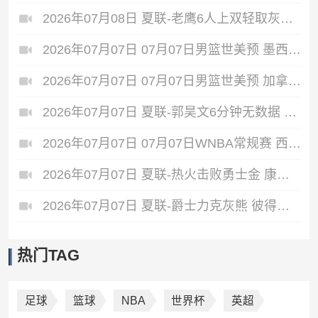
2026年07月08日 夏联-老鹰6人上双轻取灰熊 希格斯22+5 探花布泽尔缺战
2026年07月07日 07月07日男篮世美预 墨西哥男篮 93 - 94 美国男篮
2026年07月07日 07月07日男篮世美预 加拿大男篮116-78牙买加男篮 全场集锦
2026年07月07日 夏联-郭昊文6分钟无数据 国王险胜雄鹿 7号秀阿卡夫22分
2026年07月07日 07月07日WNBA常规赛 西雅图风暴 82 - 64 洛杉矶火花
2026年07月07日 夏联-热火击败勇士金 康韦尔26+5 琼斯9中1 奥尔布里奇21+6
2026年07月07日 夏联-爵士力克灰熊 彼得森25+12 布泽尔18+7 科沃德23分
热门TAG
足球
篮球
NBA
世界杯
英超