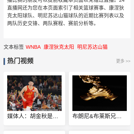
播比赛的朋友可以提前收藏本页面以免错过直播。24
直播网还为您在本页面索引了相关篮球赛事、康涅狄
克太阳球队、明尼苏达山猫球队的近期比赛列表以及
两队历史交锋、两队赛程、赛前分析等。
文本标签
WNBA
康涅狄克太阳
明尼苏达山猫
热门视频
更多 >>
媒体人：胡金秋是否会离队还不确定 广厦收到一些报价 且金额不低
布朗尼&布莱斯兄弟定制同款金项链 灵感来源于兄弟之情