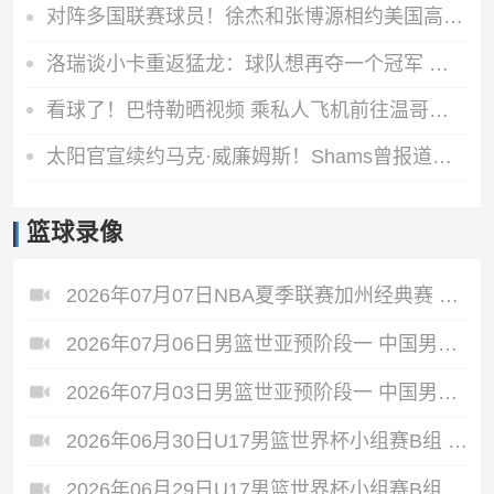
对阵多国联赛球员！徐杰和张博源相约美国高质量野球局
洛瑞谈小卡重返猛龙：球队想再夺一个冠军 这一切都将从小卡开始
看球了！巴特勒晒视频 乘私人飞机前往温哥华观战哥伦比亚VS瑞士
太阳官宣续约马克·威廉姆斯！Shams曾报道其合同为3年3800万美元
篮球录像
2026年07月07日NBA夏季联赛加州经典赛 热火 - 勇士 全场录像
2026年07月06日男篮世亚预阶段一 中国男篮 - 中国台北男篮 全场录像
2026年07月03日男篮世亚预阶段一 中国男篮 - 日本男篮 全场录像
2026年06月30日U17男篮世界杯小组赛B组 立陶宛U17男篮 - 中国U17男篮 全场录像
2026年06月29日U17男篮世界杯小组赛B组 中国U17男篮 - 加拿大U17男篮 录像