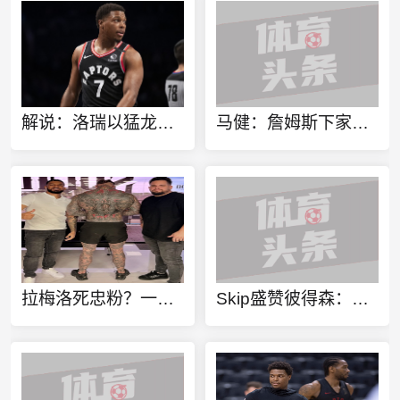
解说：洛瑞以猛龙球员身份进行退役也算是功成身退、落叶归根了
马健：詹姆斯下家不只考虑篮球层面 要能争冠&薪资合适&跟老板熟
拉梅洛死忠粉？一球迷100%还原拉梅洛·鲍尔的满背纹身
Skip盛赞彼得森：选秀前我就说了 他会是本届最强球员