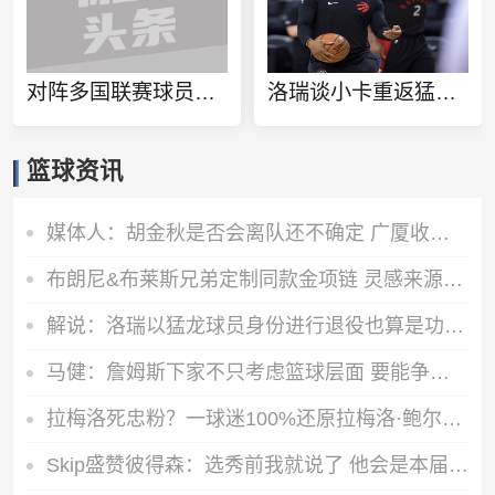
对阵多国联赛球员！徐杰和张博源相约美国高质量野球局
洛瑞谈小卡重返猛龙：球队想再夺一个冠军 这一切都将从小卡开始
篮球资讯
媒体人：胡金秋是否会离队还不确定 广厦收到一些报价 且金额不低
布朗尼&布莱斯兄弟定制同款金项链 灵感来源于兄弟之情
解说：洛瑞以猛龙球员身份进行退役也算是功成身退、落叶归根了
马健：詹姆斯下家不只考虑篮球层面 要能争冠&薪资合适&跟老板熟
拉梅洛死忠粉？一球迷100%还原拉梅洛·鲍尔的满背纹身
Skip盛赞彼得森：选秀前我就说了 他会是本届最强球员