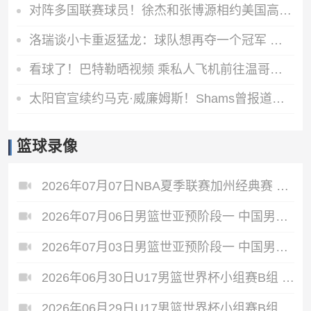
对阵多国联赛球员！徐杰和张博源相约美国高质量野球局
洛瑞谈小卡重返猛龙：球队想再夺一个冠军 这一切都将从小卡开始
看球了！巴特勒晒视频 乘私人飞机前往温哥华观战哥伦比亚VS瑞士
太阳官宣续约马克·威廉姆斯！Shams曾报道其合同为3年3800万美元
篮球录像
2026年07月07日NBA夏季联赛加州经典赛 热火 - 勇士 全场录像
2026年07月06日男篮世亚预阶段一 中国男篮 - 中国台北男篮 全场录像
2026年07月03日男篮世亚预阶段一 中国男篮 - 日本男篮 全场录像
2026年06月30日U17男篮世界杯小组赛B组 立陶宛U17男篮 - 中国U17男篮 全场录像
2026年06月29日U17男篮世界杯小组赛B组 中国U17男篮 - 加拿大U17男篮 录像