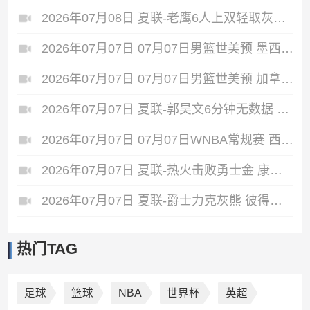
2026年07月08日 夏联-老鹰6人上双轻取灰熊 希格斯22+5 探花布泽尔缺战
2026年07月07日 07月07日男篮世美预 墨西哥男篮 93 - 94 美国男篮
2026年07月07日 07月07日男篮世美预 加拿大男篮116-78牙买加男篮 全场集锦
2026年07月07日 夏联-郭昊文6分钟无数据 国王险胜雄鹿 7号秀阿卡夫22分
2026年07月07日 07月07日WNBA常规赛 西雅图风暴 82 - 64 洛杉矶火花
2026年07月07日 夏联-热火击败勇士金 康韦尔26+5 琼斯9中1 奥尔布里奇21+6
2026年07月07日 夏联-爵士力克灰熊 彼得森25+12 布泽尔18+7 科沃德23分
热门TAG
足球
篮球
NBA
世界杯
英超