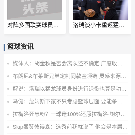
对阵多国联赛球员！徐杰和张博源相约美国高质量野球局
洛瑞谈小卡重返猛龙：球队想再夺一个冠军 这一切都将从小卡开始
篮球资讯
媒体人：胡金秋是否会离队还不确定 广厦收到一些报价 且金额不低
布朗尼&布莱斯兄弟定制同款金项链 灵感来源于兄弟之情
解说：洛瑞以猛龙球员身份进行退役也算是功成身退、落叶归根了
马健：詹姆斯下家不只考虑篮球层面 要能争冠&薪资合适&跟老板熟
拉梅洛死忠粉？一球迷100%还原拉梅洛·鲍尔的满背纹身
Skip盛赞彼得森：选秀前我就说了 他会是本届最强球员