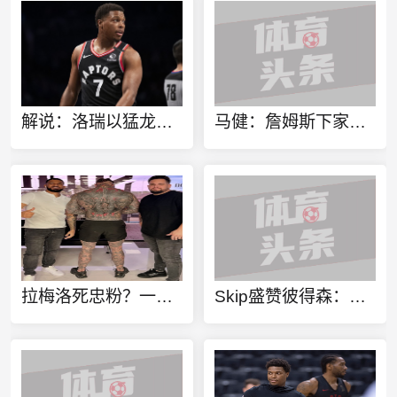
解说：洛瑞以猛龙球员身份进行退役也算是功成身退、落叶归根了
马健：詹姆斯下家不只考虑篮球层面 要能争冠&薪资合适&跟老板熟
拉梅洛死忠粉？一球迷100%还原拉梅洛·鲍尔的满背纹身
Skip盛赞彼得森：选秀前我就说了 他会是本届最强球员