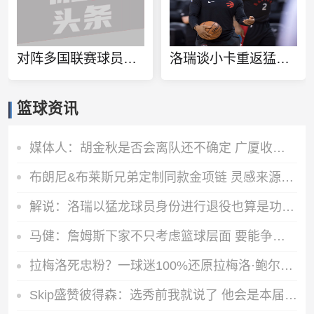
对阵多国联赛球员！徐杰和张博源相约美国高质量野球局
洛瑞谈小卡重返猛龙：球队想再夺一个冠军 这一切都将从小卡开始
篮球资讯
媒体人：胡金秋是否会离队还不确定 广厦收到一些报价 且金额不低
布朗尼&布莱斯兄弟定制同款金项链 灵感来源于兄弟之情
解说：洛瑞以猛龙球员身份进行退役也算是功成身退、落叶归根了
马健：詹姆斯下家不只考虑篮球层面 要能争冠&薪资合适&跟老板熟
拉梅洛死忠粉？一球迷100%还原拉梅洛·鲍尔的满背纹身
Skip盛赞彼得森：选秀前我就说了 他会是本届最强球员