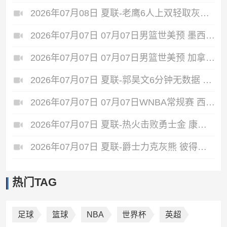
2026年07月08日 夏联-老鹰6人上双轻取灰熊 希格斯22+5 探花布泽尔缺战
2026年07月07日 07月07日男篮世美预 墨西哥男篮 93 - 94 美国男篮
2026年07月07日 07月07日男篮世美预 加拿大男篮116-78牙买加男篮 全场集锦
2026年07月07日 夏联-郭昊文6分钟无数据 国王险胜雄鹿 7号秀阿卡夫22分
2026年07月07日 07月07日WNBA常规赛 西雅图风暴 82 - 64 洛杉矶火花
2026年07月07日 夏联-热火击败勇士金 康韦尔26+5 琼斯9中1 奥尔布里奇21+6
2026年07月07日 夏联-爵士力克灰熊 彼得森25+12 布泽尔18+7 科沃德23分
热门TAG
足球
篮球
NBA
世界杯
英超