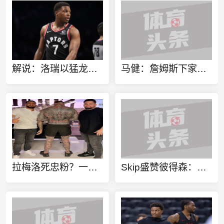
解说：洛瑞以猛龙球员身份进行退役也算是功成身退、落叶归根了
马健：詹姆斯下家不只考虑篮球层面 要能争冠&薪资合适&跟老板熟
拉梅洛死忠粉？一球迷100%还原拉梅洛·鲍尔的满背纹身
Skip盛赞彼得森：选秀前我就说了 他会是本届最强球员