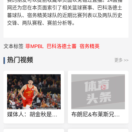
赛的朋友可以提前收藏本页面以免错过直播。24直播
网还为您在本页面索引了相关篮球赛事、巴科洛德土
蕃球队、宿务精英球队的近期比赛列表以及两队历史
交锋、两队赛程、赛前分析等。
文本标签
菲MPBL
巴科洛德土蕃
宿务精英
热门视频
更多 >>
媒体人：胡金秋是否会离队还不确定 广厦收到一些报价 且金额不低
布朗尼&布莱斯兄弟定制同款金项链 灵感来源于兄弟之情