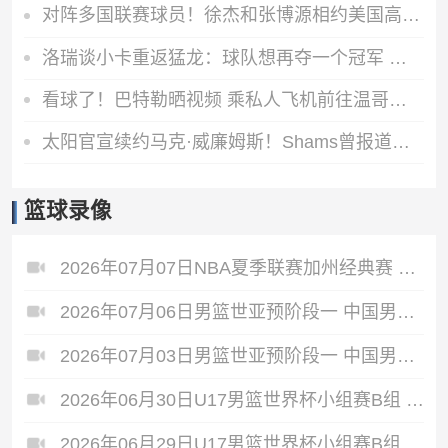
对阵多国联赛球员！徐杰和张博源相约美国高质量野球局
洛瑞谈小卡重返猛龙：球队想再夺一个冠军 这一切都将从小卡开始
看球了！巴特勒晒视频 乘私人飞机前往温哥华观战哥伦比亚VS瑞士
太阳官宣续约马克·威廉姆斯！Shams曾报道其合同为3年3800万美元
篮球录像
2026年07月07日NBA夏季联赛加州经典赛 热火 - 勇士 全场录像
2026年07月06日男篮世亚预阶段一 中国男篮 - 中国台北男篮 全场录像
2026年07月03日男篮世亚预阶段一 中国男篮 - 日本男篮 全场录像
2026年06月30日U17男篮世界杯小组赛B组 立陶宛U17男篮 - 中国U17男篮 全场录像
2026年06月29日U17男篮世界杯小组赛B组 中国U17男篮 - 加拿大U17男篮 录像