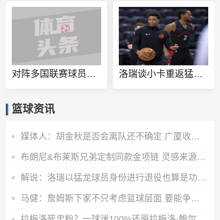
对阵多国联赛球员！徐杰和张博源相约美国高质量野球局
洛瑞谈小卡重返猛龙：球队想再夺一个冠军 这一切都将从小卡开始
篮球资讯
媒体人：胡金秋是否会离队还不确定 广厦收到一些报价 且金额不低
布朗尼&布莱斯兄弟定制同款金项链 灵感来源于兄弟之情
解说：洛瑞以猛龙球员身份进行退役也算是功成身退、落叶归根了
马健：詹姆斯下家不只考虑篮球层面 要能争冠&薪资合适&跟老板熟
拉梅洛死忠粉？一球迷100%还原拉梅洛·鲍尔的满背纹身