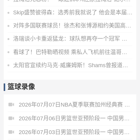
Skip盛赞彼得森：选秀前我就说了 他会是本届最强球员
对阵多国联赛球员！徐杰和张博源相约美国高质量野球局
洛瑞谈小卡重返猛龙：球队想再夺一个冠军 这一切都将从小卡开始
看球了！巴特勒晒视频 乘私人飞机前往温哥华观战哥伦比亚VS瑞士
太阳官宣续约马克·威廉姆斯！Shams曾报道其合同为3年3800万美元
篮球录像
2026年07月07日NBA夏季联赛加州经典赛 热火 - 勇士 全场录像
2026年07月06日男篮世亚预阶段一 中国男篮 - 中国台北男篮 全场录像
2026年07月03日男篮世亚预阶段一 中国男篮 - 日本男篮 全场录像