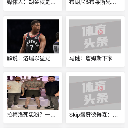
媒体人：胡金秋是否会离队还不确定 广厦收到一些报价 且金额不低
布朗尼&布莱斯兄弟定制同款金项链 灵感来源于兄弟之情
解说：洛瑞以猛龙球员身份进行退役也算是功成身退、落叶归根了
马健：詹姆斯下家不只考虑篮球层面 要能争冠&薪资合适&跟老板熟
拉梅洛死忠粉？一球迷100%还原拉梅洛·鲍尔的满背纹身
Skip盛赞彼得森：选秀前我就说了 他会是本届最强球员