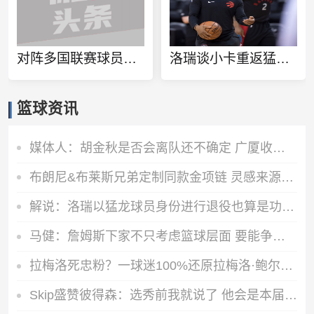
对阵多国联赛球员！徐杰和张博源相约美国高质量野球局
洛瑞谈小卡重返猛龙：球队想再夺一个冠军 这一切都将从小卡开始
篮球资讯
媒体人：胡金秋是否会离队还不确定 广厦收到一些报价 且金额不低
布朗尼&布莱斯兄弟定制同款金项链 灵感来源于兄弟之情
解说：洛瑞以猛龙球员身份进行退役也算是功成身退、落叶归根了
马健：詹姆斯下家不只考虑篮球层面 要能争冠&薪资合适&跟老板熟
拉梅洛死忠粉？一球迷100%还原拉梅洛·鲍尔的满背纹身
Skip盛赞彼得森：选秀前我就说了 他会是本届最强球员