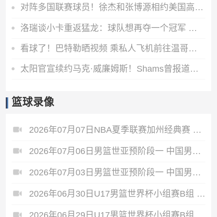
对阵多国联赛球员！徐杰和张博源相约美国高质量野球局
洛瑞谈小卡重返猛龙：球队想再夺一个冠军 这一切都将从小卡开始
看球了！巴特勒晒视频 乘私人飞机前往温哥华观战哥伦比亚VS瑞士
太阳官宣续约马克·威廉姆斯！Shams曾报道其合同为3年3800万美元
篮球录像
2026年07月07日NBA夏季联赛加州经典赛 热火 - 勇士 全场录像
2026年07月06日男篮世亚预阶段一 中国男篮 - 中国台北男篮 全场录像
2026年07月03日男篮世亚预阶段一 中国男篮 - 日本男篮 全场录像
2026年06月30日U17男篮世界杯小组赛B组 立陶宛U17男篮 - 中国U17男篮 全场录像
2026年06月29日U17男篮世界杯小组赛B组 中国U17男篮 - 加拿大U17男篮 录像