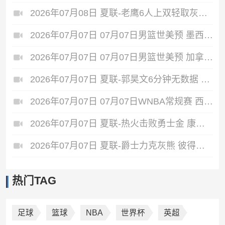
2026年07月08日 夏联-老鹰6人上双轻取灰熊 希格斯22+5 探花布泽尔缺战
2026年07月07日 07月07日男篮世美预 墨西哥男篮 93 - 94 美国男篮
2026年07月07日 07月07日男篮世美预 加拿大男篮116-78牙买加男篮 全场集锦
2026年07月07日 夏联-郭昊文6分钟无数据 国王险胜雄鹿 7号秀阿卡夫22分
2026年07月07日 07月07日WNBA常规赛 西雅图风暴 82 - 64 洛杉矶火花
2026年07月07日 夏联-热火击败勇士金 康韦尔26+5 琼斯9中1 奥尔布里奇21+6
2026年07月07日 夏联-爵士力克灰熊 彼得森25+12 布泽尔18+7 科沃德23分
热门TAG
足球
篮球
NBA
世界杯
英超