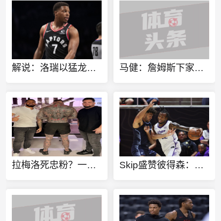
解说：洛瑞以猛龙球员身份进行退役也算是功成身退、落叶归根了
马健：詹姆斯下家不只考虑篮球层面 要能争冠&薪资合适&跟老板熟
拉梅洛死忠粉？一球迷100%还原拉梅洛·鲍尔的满背纹身
Skip盛赞彼得森：选秀前我就说了 他会是本届最强球员