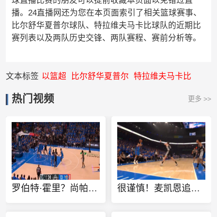
球直播比赛的朋友可以提前收藏本页面以免错过直
播。24直播网还为您在本页面索引了相关篮球赛事、
比尔舒华夏普尔球队、特拉维夫马卡比球队的近期比
赛列表以及两队历史交锋、两队赛程、赛前分析等。
文本标签
以篮超
比尔舒华夏普尔
特拉维夫马卡比
热门视频
更多 >>
罗伯特·霍里？尚帕尼三分再度轰进 帮助马刺稳定军心
很谨慎！麦凯恩追身三分再中雷霆连拿5分 马刺迅速喊停