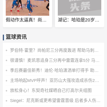
假动作太逼真！尚帕尼虚晃文班选择内切配合失误直接出界
湖记：哈珀是20岁的新秀 但表现得像已经在联盟征战了7年的老将
篮球资讯
罗伯特·霍里？尚帕尼三分再度轰进 帮助马刺稳定军心
很谨慎！麦凯恩追身三分再中雷霆连拿5分 马刺迅速喊停
季后赛最佳新秀！迪伦·哈珀潇洒单打得手 助马刺打破得分荒
主场响起MVP呼声！亚历山大强攻造成杀伤2罚都有 雷霆打出7-0攻势
放松身心！东契奇社媒晒自己打高尔夫组图
Siegel：尼克斯或更希望雷霆晋级 后者多人伤缺&第二组织者有短板