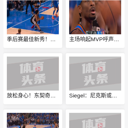
季后赛最佳新秀！迪伦·哈珀潇洒单打得手 助马刺打破得分荒
主场响起MVP呼声！亚历山大强攻造成杀伤2罚都有 雷霆打出7-0攻势
放松身心！东契奇社媒晒自己打高尔夫组图
Siegel：尼克斯或更希望雷霆晋级 后者多人伤缺&第二组织者有短板