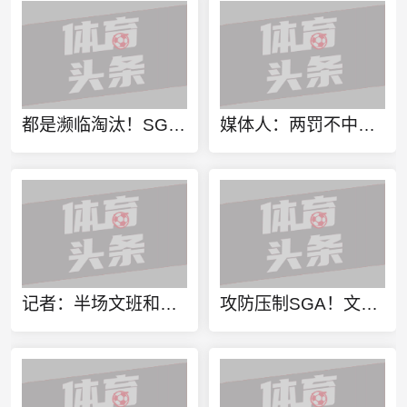
都是濒临淘汰！SGA抢七复刻詹姆斯2012年G6“死亡之瞳”
媒体人：两罚不中&连续硬解在G7全来了 亚历山大在试图撑住雷霆
记者：半场文班和SGA都拉满了 双方球星体能和英雄球将左右这一战
攻防压制SGA！文班离谱隔扣+防守端大帽对着替补席兴奋挥拳庆祝