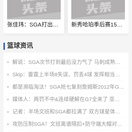
张佳玮：SGA打出系列赛最好一节 经常忘记哈珀比卡斯尔还年轻
新秀哈珀季后赛15+三分&15+抢断 米切尔和塔图姆之后首人
篮球资讯
解说：SGA次节打到最后没力气了 马刺成熟的不像年轻球队
Skip：雷霆上半场8失误、罚丢4球 发挥相当糟糕但只落后马刺3分
都是濒临淘汰！SGA抢七复刻詹姆斯2012年G6“死亡之瞳”
媒体人：两罚不中&连续硬解在G7全来了 亚历山大在试图撑住雷霆
记者：半场文班和SGA都拉满了 双方球星体能和英雄球将左右这一战
攻防压制SGA！文班离谱隔扣+防守端大帽对着替补席兴奋挥拳庆祝