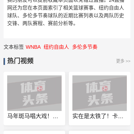
赛的朋友可以提前收藏本页面以免错过直播。24直播
网还为您在本页面索引了相关篮球赛事、纽约自由人
球队、多伦多节奏球队的近期比赛列表以及两队历史
交锋、两队赛程、赛前分析等。
文本标签
WNBA
纽约自由人
多伦多节奏
热门视频
更多 >>
马年斑马唱大戏！马刺上次打进总决赛还在12年前 GDPVS热火三巨头
实在是太铁了！卡鲁索14中3得12分5板4助 三分6中1&出现3失误