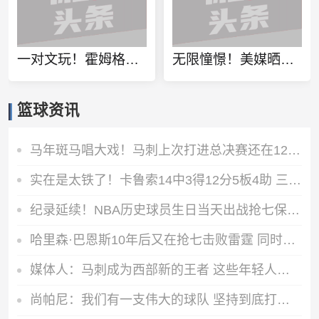
一对文玩！霍姆格伦&哈滕合计9中4仅拿11分9篮板 末节仅3分
无限憧憬！美媒晒字母哥雷霆球衣P图：是时候了？
篮球资讯
马年斑马唱大戏！马刺上次打进总决赛还在12年前 GDPVS热火三巨头
实在是太铁了！卡鲁索14中3得12分5板4助 三分6中1&出现3失误
纪录延续！NBA历史球员生日当天出战抢七保持全胜 战绩8胜0负
哈里森·巴恩斯10年后又在抢七击败雷霆 同时也是他的生日夜
媒体人：马刺成为西部新的王者 这些年轻人不等未来 就是现在
尚帕尼：我们有一支伟大的球队 坚持到底打出了好比赛