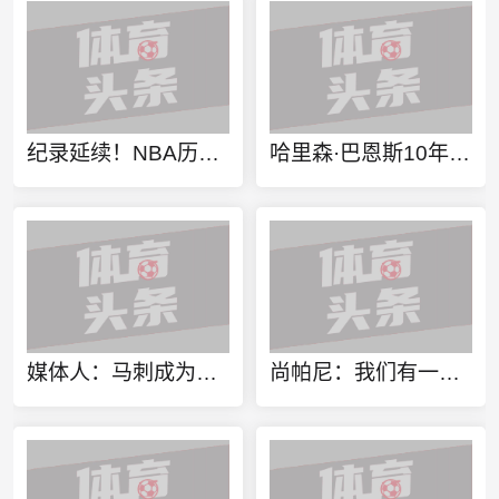
纪录延续！NBA历史球员生日当天出战抢七保持全胜 战绩8胜0负
哈里森·巴恩斯10年后又在抢七击败雷霆 同时也是他的生日夜
媒体人：马刺成为西部新的王者 这些年轻人不等未来 就是现在
尚帕尼：我们有一支伟大的球队 坚持到底打出了好比赛