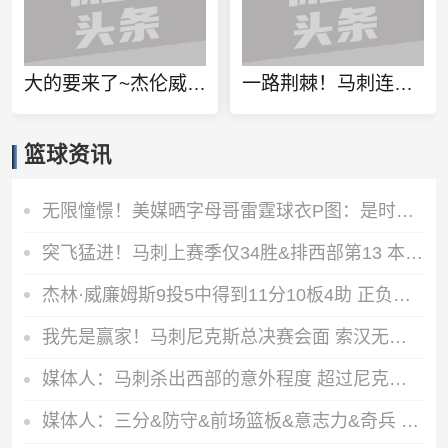
大的要来了~杰伦威和切特的顶薪合同下赛季将开始执行 首年4125万
一路荆棘！马刺连续3轮淘汰西北赛区球队 成功杀进总决赛
篮球资讯
无限憧憬！美媒晒字母哥雷霆球衣P图：是时候了？
突飞猛进！马刺上赛季仅34胜&排西部第13 本赛季打进总决赛
杰林·威廉姆斯9投5中得到11分10板4助 正负值+10全队最高
我先是赢家！马刺尼克斯总决赛会面 索汉无论如何都有总冠军戒指
媒体人：马刺杀出西部的意外程度 超过尼克斯杀出东部
媒体人：三分&防守&前场篮板&意志力&奇兵 马刺都更胜一筹