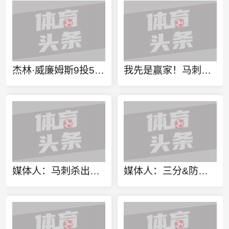
杰林·威廉姆斯9投5中得到11分10板4助 正负值+10全队最高
我先是赢家！马刺尼克斯总决赛会面 索汉无论如何都有总冠军戒指
媒体人：马刺杀出西部的意外程度 超过尼克斯杀出东部
媒体人：三分&防守&前场篮板&意志力&奇兵 马刺都更胜一筹