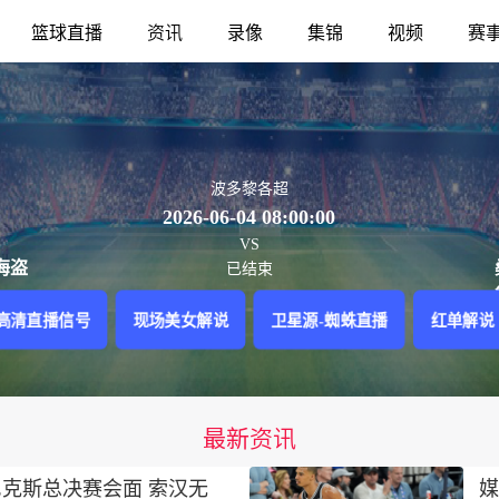
篮球直播
资讯
录像
集锦
视频
赛
波多黎各超
2026-06-04 08:00:00
VS
海盗
已结束
高清直播信号
现场美女解说
卫星源-蜘蛛直播
红单解说
最新资讯
克斯总决赛会面 索汉无
媒