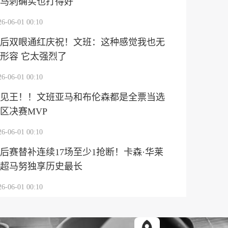
马刺确实也打得好
26-06-01 00:10
后双眼通红庆祝！文班：这种感觉我也无
形容 它太强烈了
26-06-01 00:10
见王！！文班亚马和布伦森都是全票当选
区决赛MVP
26-06-01 00:10
后赛替补连续17场至少1抢断！卡森·华莱
超马努独享历史最长
26-06-01 00:10