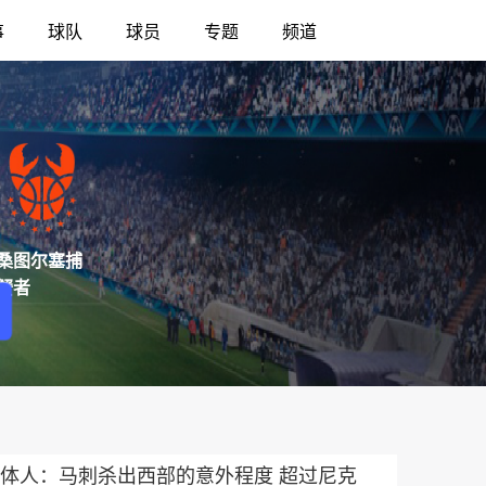
事
球队
球员
专题
频道
桑图尔塞捕
蟹者
体人：马刺杀出西部的意外程度 超过尼克