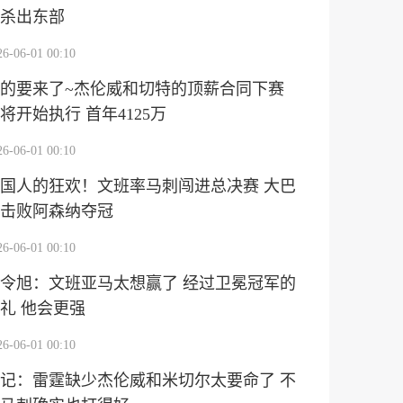
杀出东部
26-06-01 00:10
的要来了~杰伦威和切特的顶薪合同下赛
将开始执行 首年4125万
26-06-01 00:10
国人的狂欢！文班率马刺闯进总决赛 大巴
击败阿森纳夺冠
26-06-01 00:10
令旭：文班亚马太想赢了 经过卫冕冠军的
礼 他会更强
26-06-01 00:10
记：雷霆缺少杰伦威和米切尔太要命了 不