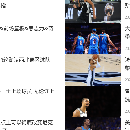
戒指
斯
20
&前场篮板&意志力&奇
大
季
20
3轮淘汰西北赛区球队
法
黎
20
一个上场球员 无论谁上
曾
洗
20
这点上可以彻底改变尼克
美