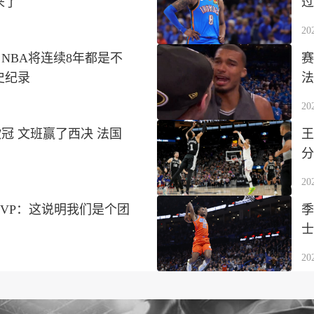
来了
过
20
NBA将连续8年都是不
赛
史纪录
法
20
冠 文班赢了西决 法国
王
分
20
VP：这说明我们是个团
季
士
20