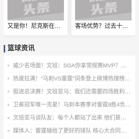
又是你！尼克斯在本赛季NBA杯击败马刺 已经夺得了一个冠军
客场优势？过去十年分区决赛抢七 主场作战的球队0胜5负
篮球资讯
威少名场面！文班：SGA你拿常规赛MVP？那西决MVP我可拿走了
热度拉满！“马刺VS雷霆”词条登上微博热搜榜第一
挺进总决赛！文班亚马：我们还需要四场胜利 我们还没结束！
卫冕冠军唯一克星！马刺本赛季对雷霆8胜4负 其他球队14胜71负
文班亚马谈队友：每个人都站了出来 他们甚至不知道我有多爱他们
媒体人：雷霆输给了更好的球队 核心大合同开始才是要面临的问题