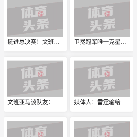
挺进总决赛！文班亚马：我们还需要四场胜利 我们还没结束！
卫冕冠军唯一克星！马刺本赛季对雷霆8胜4负 其他球队14胜71负
文班亚马谈队友：每个人都站了出来 他们甚至不知道我有多爱他们
媒体人：雷霆输给了更好的球队 核心大合同开始才是要面临的问题