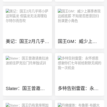
美记：国王2月几乎将小萨送到猛龙 但猛龙无法清理珀尔特尔而告吹
国王GM：威少上赛季表现远超底薪 不知是否愿意回归扮演更小角色
Slater：国王曾邀请奥拉迪波前往萨克拉门托单独试训
多特告别雷霆：永怀感恩 感谢你们七年前给默默无闻的我一次机会