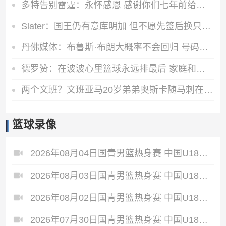
多特告别雷霆：永怀感恩 感谢你们七年前给默默无闻的我一次机会
Slater：国王仍有意库明加 但不愿先签后换只能提供底薪 谈判停滞
丹佛媒体：布鲁斯·布朗大概率不会回归 号码被穿&球队总薪资过高
德罗赞：在波波心里篮球永远排最后 家庭和其他一切都在篮球之前
两个文班？文班亚马20岁弟弟奥斯卡随马刺在巴黎参加训练
篮球录像
2026年08月04日国青男篮热身赛 中国U18男篮 - 加拿大大卫·安篮球学院 全场录像
2026年08月03日国青男篮热身赛 中国U18男篮 - 韩国东国大学 全场录像
2026年08月02日国青男篮热身赛 中国U18男篮 - 纽纳华丁闪电队 全场录像
2026年07月30日国青男篮热身赛 中国U18男篮 - 大卫·安篮球学院 全场录像