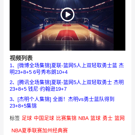
视频列表
1、[微博全场集锦]夏联-篮网5人上双轻取勇士蓝 杰
明23+8+5 6号秀布朗10+4
2、[腾讯全场集锦]夏联-篮网5人上双轻取勇士 杰明
23+8+5 钱尼·约翰逊19+7
3、[杰明个人集锦] 全面！杰明vs勇士蓝队得到
23+8+5集锦
标签
足球
中国足球
比赛集锦
NBA
篮球
勇士
篮网
NBA夏季联赛加州经典赛